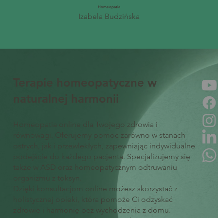
Homeopatia
Izabela Budzińska
Terapie homeopatyczne w
naturalnej harmonii
Homeopatia online dla Twojego zdrowia i
równowagi. Oferujemy pomoc zarówno w stanach
ostrych, jak i przewlekłych, zapewniając indywidualne
podejście do każdego pacjenta. Specjalizujemy się
także w ASD oraz homeopatycznym odtruwaniu
organizmu z toksyn.
Dzięki konsultacjom online możesz skorzystać z
holistycznej opieki, która pomoże Ci odzyskać
zdrowie i harmonię bez wychodzenia z domu.