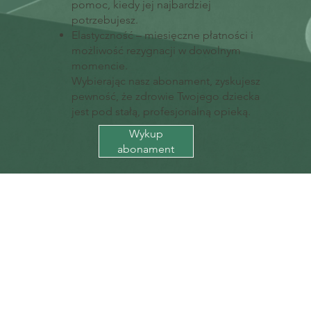
pomoc, kiedy jej najbardziej
potrzebujesz.
Elastyczność – miesięczne płatności i
możliwość rezygnacji w dowolnym
momencie.
Wybierając nasz abonament, zyskujesz
pewność, że zdrowie Twojego dziecka
jest pod stałą, profesjonalną opieką.
Wykup
abonament