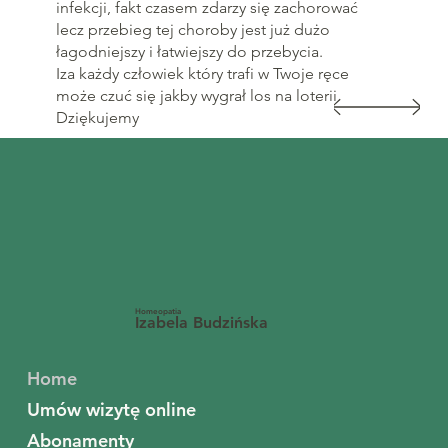
infekcji, fakt czasem zdarzy się zachorować
lecz przebieg tej choroby jest już dużo
łagodniejszy i łatwiejszy do przebycia.
Iza każdy człowiek który trafi w Twoje ręce
może czuć się jakby wygrał los na loterii
Dziękujemy
Homeopatia
Izabela Budzińska
Home
Umów wizytę online
Abonamenty