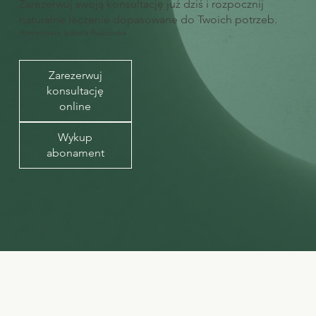
Zarezerwuj swoją konsultację już dziś i rozpocznij
naturalne leczenie dopasowane do Twoich potrzeb.
Homeopata Izabela Budzinska
Zarezerwuj
konsultację
online
Wykup
abonament