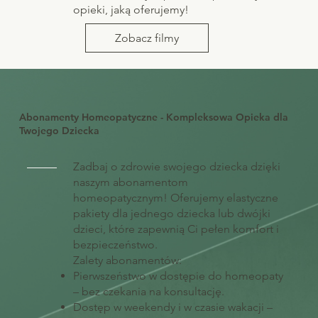
opieki, jaką oferujemy!
Zobacz filmy
Abonamenty Homeopatyczne - Kompleksowa Opieka dla
Twojego Dziecka
Zadbaj o zdrowie swojego dziecka dzięki
naszym abonamentom
homeopatycznym! Oferujemy elastyczne
pakiety dla jednego dziecka lub dwójki
dzieci, które zapewnią Ci pełen komfort i
bezpieczeństwo.
Zalety abonamentów:
Pierwszeństwo w dostępie do homeopaty
– bez czekania na konsultację.
Dostęp w weekendy i w czasie wakacji –