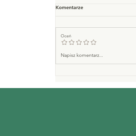
Komentarze
Oceń
Zastosowanie homeopatii w
Napisz komentarz...
leczeniu alergii.