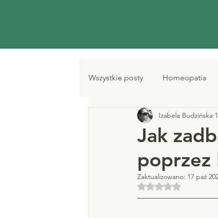
Wszystkie posty
Homeopatia
Izabela Budzińska
1
Jak zadb
poprzez
Zaktualizowano:
17 paź 20
Oceniono na NaN z