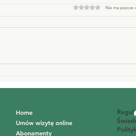
Oceniono na 0 z 5 gwiazd
Nie ma jeszcze
Homeopatyczne sposoby na
łagodzenie obrzęków
stawów.
Regul
Home
Świad
Umów wizytę online
Polity
Abonamenty