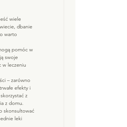
eść wiele 
wiecie, dbanie 
go warto 
 mogą pomóc w 
ją swoje 
 w leczeniu 
ści – zarówno 
rwałe efekty i 
skorzystać z 
ia z domu.
o skonsultować 
dnie leki 
 