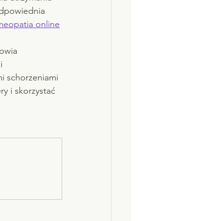
odpowiednia 
eopatia online
owia 
i 
i schorzeniami 
y i skorzystać 