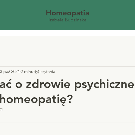
Homeopatia
Izabela Budzińska
3 paź 2024
2 minut(y) czytania
ać o zdrowie psychiczne
 homeopatię?
24
 5 gwiazdek.