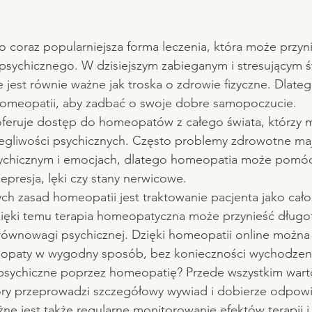
 coraz popularniejsza forma leczenia, która może przyni
 psychicznego. W dzisiejszym zabieganym i stresującym ś
 jest równie ważne jak troska o zdrowie fizyczne. Dlate
omeopatii, aby zadbać o swoje dobre samopoczucie.
oferuje dostęp do homeopatów z całego świata, którzy
legliwości psychicznych. Często problemy zdrowotne ma
sychicznym i emocjach, dlatego homeopatia może pomóc
epresja, lęki czy stany nerwicowe.
h zasad homeopatii jest traktowanie pacjenta jako cało
 Dzięki temu terapia homeopatyczna może przynieść długot
ównowagi psychicznej. Dzięki homeopatii online można 
eopaty w wygodny sposób, bez konieczności wychodzen
psychiczne poprzez homeopatię? Przede wszystkim wart
óry przeprowadzi szczegółowy wywiad i dobierze odpowie
e jest także regularne monitorowanie efektów terapii i