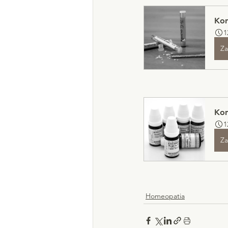
Kon
1
Za
Kon
1
Za
Homeopatia