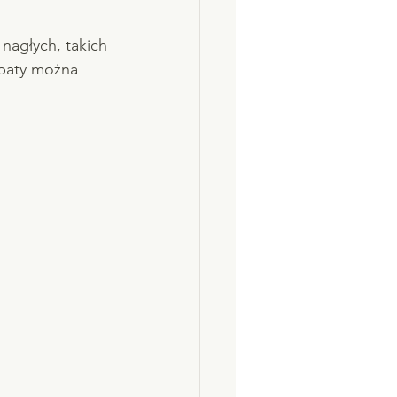
agłych, takich 
opaty można 